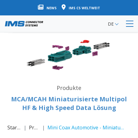
Direkt
NEWS
IMS CS WELTWEIT
zum
Inhalt
DE
Produkte
MCA/MCAH Miniaturisierte Multipol
HF & High Speed Data Lösung
Startseite
Produkte
Mini Coax Automotive - Miniaturisierte HF-/High Speed Data Lösung