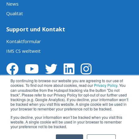
News
Qualität
Support und Kontakt
Kontaktformular
IMS CS weltweit
By continuing to browse our website you are agreeing to our use of
cookies. To find out more about cookies, read our
Privacy Policy
. You
can unsubscribe from the Hubspot tracking via the button "Do not
track". Please refer to our Privacy Policy for opt-out of our further used
trackings (e.g. Google Analytics). If you decline, your information won’t
be tracked when you visit this website. A single cookie will be used in
your browser to remember your preference not to be tracked.
Impressum
Datenschutz
AGBs
If you decline, your information won’t be tracked when you visit this
Haftungsausschluss
苏ICP备2023014270号
website. A single cookie will be used in your browser to remember
your preference not to be tracked.
苏公网安备 32059002004414号