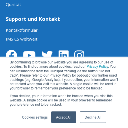
Qualität
Support und Kontakt
Kontaktformular
IMS CS weltweit
By continuing to browse our website you are agreeing to our use of
cookies. To find out more about cookies, read our
Privacy Policy
. You
can unsubscribe from the Hubspot tracking via the button "Do not
track". Please refer to our Privacy Policy for opt-out of our further used
trackings (e.g. Google Analytics). If you decline, your information won’t
be tracked when you visit this website. A single cookie will be used in
your browser to remember your preference not to be tracked.
Impressum
Datenschutz
AGBs
If you decline, your information won’t be tracked when you visit this
website. A single cookie will be used in your browser to remember
Haftungsausschluss
苏ICP备2023014270号
your preference not to be tracked.
苏公网安备 32059002004414号
Cookies settings
Accept All
Decline All
Cookie Settings