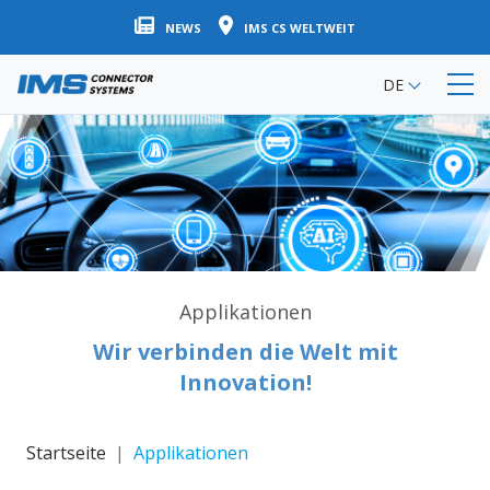
Direkt
NEWS
IMS CS WELTWEIT
zum
Inhalt
DE
Applikationen
Wir verbinden die Welt mit
Innovation!
Startseite
Applikationen