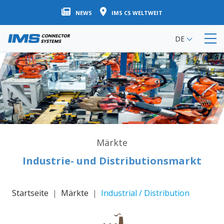
Direkt
NEWS
IMS CS WELTWEIT
zum
Inhalt
DE
Märkte
Industrie- und Distributionsmarkt
Startseite
Märkte
Industrial / Distribution