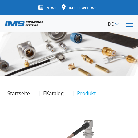
Direkt
NEWS
IMS CS WELTWEIT
zum
Inhalt
DE
Startseite
EKatalog
Produkt