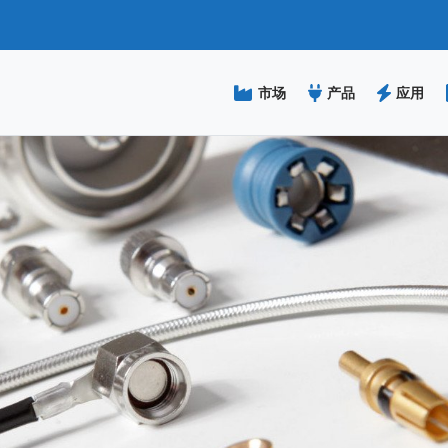
跳
转
到
主
市场
产品
应用
要
内
容