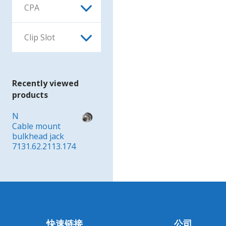
Recently viewed
products
N
Cable mount
bulkhead jack
7131.62.2113.174
快速链接
公司