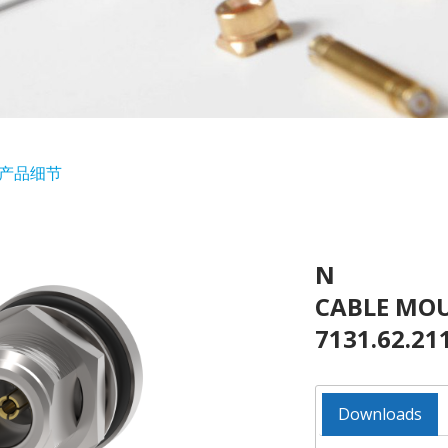
产品细节
N
CABLE MOU
7131.62.21
Downloads