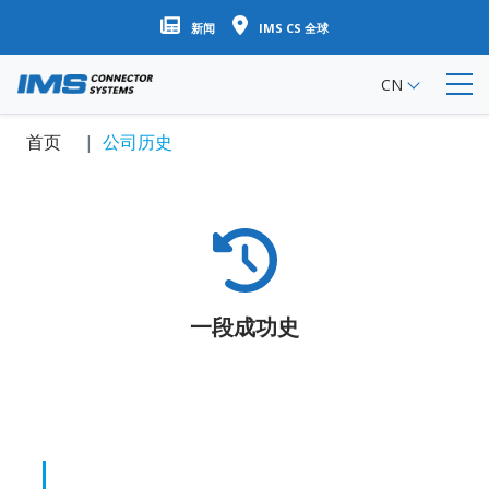
跳
新闻
IMS CS 全球
转
到
CN
主
要
首页
公司历史
内
容
一段成功史